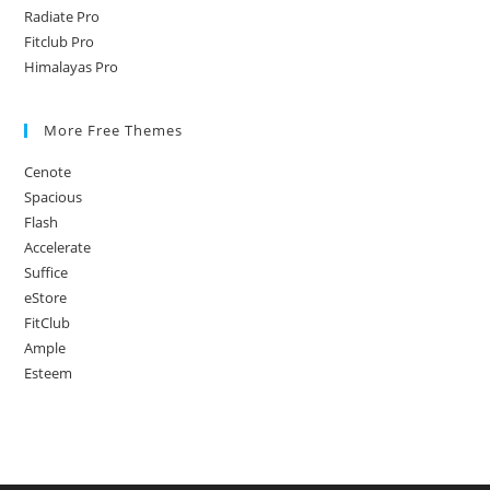
팅
Radiate Pro
Fitclub Pro
알
Himalayas Pro
바
경
험
More Free Themes
에
Cenote
서
Spacious
배
Flash
운
Accelerate
7
Suffice
가
eStore
지
FitClub
중
Ample
요
Esteem
사
항