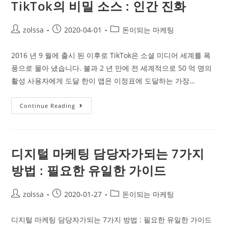
TikTok의 비밀 소스 : 인간 진화
소
셜
Post
Post
Post
zolssa
2020-04-01
돈이되는 마케팅
미
author:
published:
category:
디
2016 년 9 월에 출시 된 이후로 TikTok은 소셜 미디어 세계를 폭
어
풍으로 몰아 냈습니다. 불과 2 년 만에 전 세계적으로 50 억 명의
마
활성 사용자에게 도달 한이 앱은 이정표에 도달하는 가장…
케
팅
TikTok
Continue Reading
트
의
렌
비
드
밀
디지털 마케팅 담당자가되는 7가지
소
방법 : 필요한 유일한 가이드
스
:
인
Post
Post
Post
zolssa
2020-01-27
돈이되는 마케팅
author:
published:
category:
간
진
디지털 마케팅 담당자가되는 7가지 방법 : 필요한 유일한 가이드