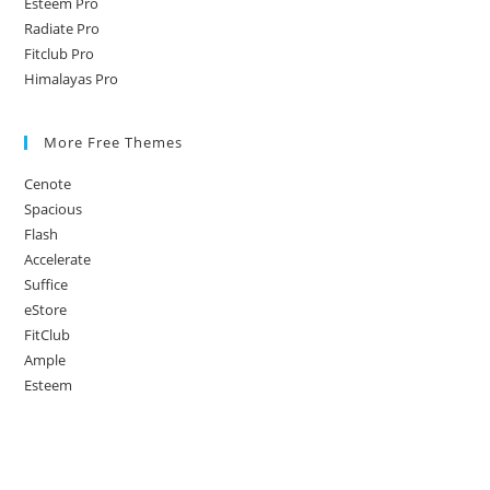
Esteem Pro
지
Radiate Pro
방
Fitclub Pro
법
Himalayas Pro
:
필
요
More Free Themes
한
Cenote
유
Spacious
일
Flash
한
Accelerate
가
Suffice
이
eStore
드
FitClub
Ample
Esteem