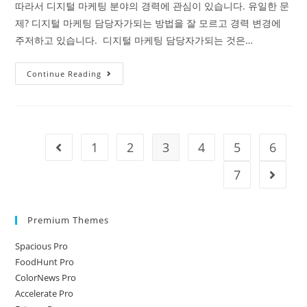
화
따라서 디지털 마케팅 분야의 경력에 ​​관심이 있습니다. 유일한 문
제? 디지털 마케팅 담당자가되는 방법을 잘 모르고 경력 변경에
주저하고 있습니다. 디지털 마케팅 담당자가되는 것은…
디
Continue Reading
지
털
마
케
1
2
3
4
5
6
Go to the previous page
팅
담
7
Go to t
당
자
Premium Themes
가
되
Spacious Pro
는
FoodHunt Pro
7
ColorNews Pro
가
Accelerate Pro