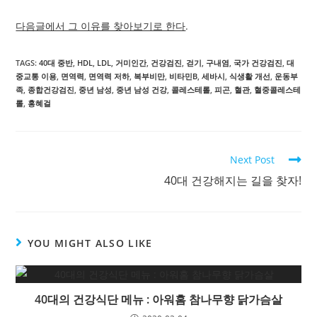
다음글에서 그 이유를 찾아보기로 한다
.
TAGS:
40대 중반
,
HDL
,
LDL
,
거미인간
,
건강검진
,
걷기
,
구내염
,
국가 건강검진
,
대
중교통 이용
,
면역력
,
면역력 저하
,
복부비만
,
비타민B
,
세바시
,
식생활 개선
,
운동부
족
,
종합건강검진
,
중년 남성
,
중년 남성 건강
,
콜레스테롤
,
피곤
,
혈관
,
혈중콜레스테
롤
,
홍혜걸
Read
Next Post
more
40대 건강해지는 길을 찾자!
articles
YOU MIGHT ALSO LIKE
40대의 건강식단 메뉴 : 아워홈 참나무향 닭가슴살