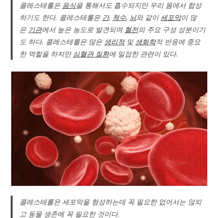
콜레스테롤은
음식
을 통해서도 흡수되지만 우리 몸에서 합성
하기도 한다. 콜레스테롤은
간
,
척수
,
뇌
와 같이
세포막
이 많
은
기관
에서 높은 농도로 발견되며
혈전
의 주요 구성 성분이기
도 하다. 콜레스테롤은 많은
생리적
및
생화학
적 반응에 중요
한 역할을 하지만
심혈관 질환
에 밀접한 관련이 있다.
콜레스테롤은 세포막을 형성하는데 꼭 필요한 없어서는 않되
고 동물 생존에 꼭 필요한 것이다.