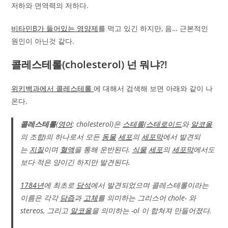
저하와 면역력의 저하다.
비타민B가 들어있는 영양제
를 먹고 있긴 하지만, 음… 근본적인
원인이 아닌것 같다.
콜레스테롤(cholesterol) 넌 뭐냐?!
위키백과에서 콜레스테롤
에 대해서 검색해 보면 아래와 같이 나
온다.
콜레스테롤
(
영어
: cholesterol)은
스테롤
(
스테로이드
와
알코올
의 조합)의 하나로서 모든
동물
세포
의
세포막
에서 발견되
는
지질
이며
혈액
을 통해 운반된다.
식물
세포
의
세포막
에서도
보다 적은 양이긴 하지만 발견된다.
1784년
에 최초로
담석
에서 발견되었으며 콜레스테롤이라는
이름은 각각
담즙
과
고체
를 의미하는 그리스어 chole- 와
stereos, 그리고
알코올
을 의미하는 -ol 이 합쳐져 만들어졌다.