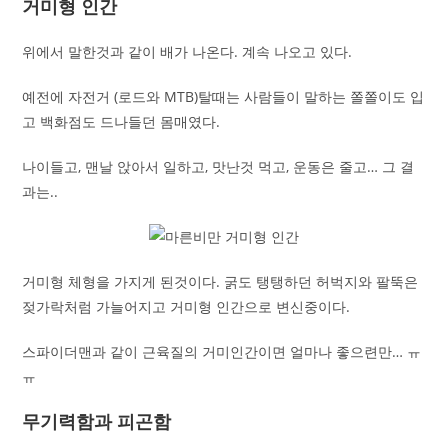
거미형 인간
위에서 말한것과 같이 배가 나온다. 계속 나오고 있다.
예전에 자전거 (로드와 MTB)탈때는 사람들이 말하는 쫄쫄이도 입
고 백화점도 드나들던 몸매였다.
나이들고, 맨날 앉아서 일하고, 맛난것 먹고, 운동은 줄고… 그 결
과는..
거미형 체형을 가지게 된것이다. 굵도 탱탱하던 허벅지와 팔뚝은
젖가락처럼 가늘어지고 거미형 인간으로 변신중이다.
스파이더맨과 같이 근육질의 거미인간이면 얼마나 좋으련만… ㅠ
ㅠ
무기력함과 피곤함